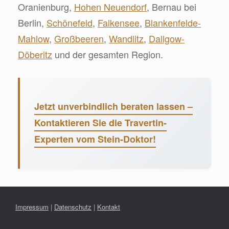
Oranienburg,
Hohen Neuendorf
, Bernau bei
Berlin,
Schönefeld
,
Falkensee
,
Blankenfelde-
Mahlow
,
Großbeeren
,
Wandlitz
,
Dallgow-
Döberitz
und der gesamten Region.
Jetzt unverbindlich beraten lassen –
Kontaktieren Sie die Travertin-
Experten vom Stein-Doktor!
Impressum
|
Datenschutz
|
Kontakt