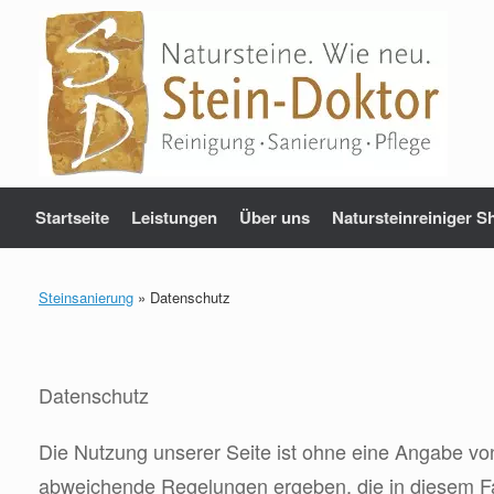
Zum
Inhalt
springen
Startseite
Leistungen
Über uns
Natursteinreiniger S
Steinsanierung
»
Datenschutz
Datenschutz
Die Nutzung unserer Seite ist ohne eine Angabe vo
abweichende Regelungen ergeben, die in diesem Fal