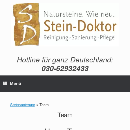
Zum
Inhalt
springen
Hotline für ganz Deutschland:
030-62932433
Menü
Steinsanierung
»
Team
Team