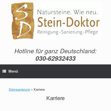
Zum
Inhalt
springen
Hotline für ganz Deutschland:
030-62932433
Menü
Steinsanierung
»
Karriere
Karriere