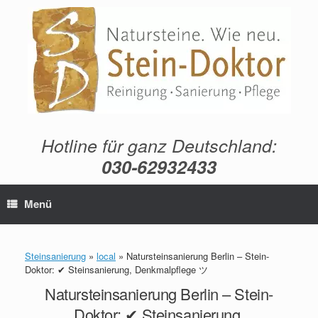
Zum
Inhalt
springen
Hotline für ganz Deutschland:
030-62932433
Menü
Steinsanierung
»
local
»
Natursteinsanierung Berlin – Stein-
Doktor: ✔ Steinsanierung, Denkmalpflege ツ
Natursteinsanierung Berlin – Stein-
Doktor: ✔ Steinsanierung,