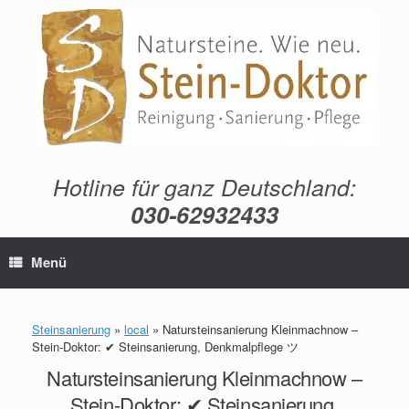
Zum
Inhalt
springen
Hotline für ganz Deutschland:
030-62932433
Menü
Steinsanierung
»
local
»
Natursteinsanierung Kleinmachnow –
Stein-Doktor: ✔ Steinsanierung, Denkmalpflege ツ
Natursteinsanierung Kleinmachnow –
Stein-Doktor: ✔ Steinsanierung,