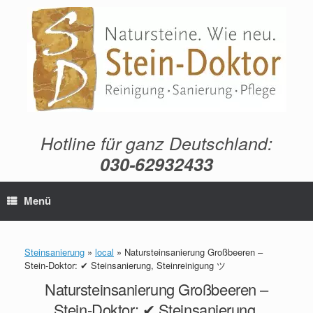
Zum
Inhalt
springen
Hotline für ganz Deutschland:
030-62932433
Menü
Steinsanierung
»
local
»
Natursteinsanierung Großbeeren –
Stein-Doktor: ✔ Steinsanierung, Steinreinigung ツ
Natursteinsanierung Großbeeren –
Stein-Doktor: ✔ Steinsanierung,