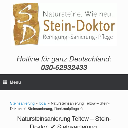
Zum
Inhalt
springen
Hotline für ganz Deutschland:
030-62932433
Menü
Steinsanierung
»
local
»
Natursteinsanierung Teltow – Stein-
Doktor: ✔ Steinsanierung, Denkmalpflege ツ
Natursteinsanierung Teltow – Stein-
Doktor: ✔ Steinsanierung,