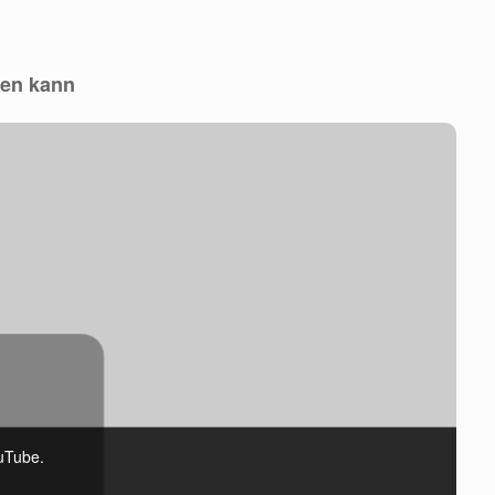
ren kann
uTube.