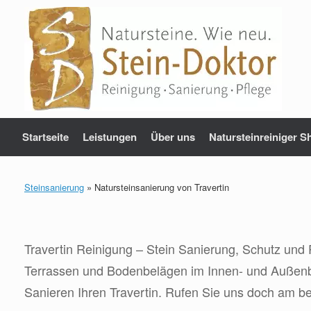
Zum
Inhalt
springen
Startseite
Leistungen
Über uns
Natursteinreiniger S
Steinsanierung
»
Natursteinsanierung von Travertin
Travertin Reinigung – Stein Sanierung, Schutz und 
Terrassen und Bodenbelägen im Innen- und Außenbe
Sanieren Ihren Travertin. Rufen Sie uns doch am b