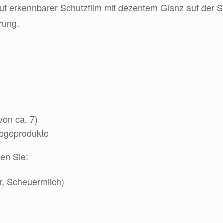
 gut erkennbarer Schutzfilm mit dezentem Glanz auf der S
erung.
von ca. 7)
legeprodukte
ten Sie:
er, Scheuermilch)