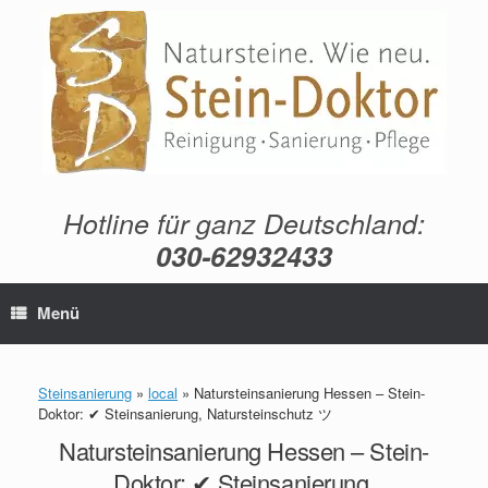
Zum
Inhalt
springen
Hotline für ganz Deutschland:
030-62932433
Menü
Steinsanierung
»
local
»
Natursteinsanierung Hessen – Stein-
Doktor: ✔ Steinsanierung, Natursteinschutz ツ
Natursteinsanierung Hessen – Stein-
Doktor: ✔ Steinsanierung,