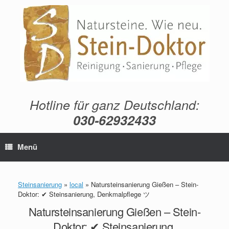
Zum
Inhalt
springen
Hotline für ganz Deutschland:
030-62932433
Menü
Steinsanierung
»
local
»
Natursteinsanierung Gießen – Stein-
Doktor: ✔ Steinsanierung, Denkmalpflege ツ
Natursteinsanierung Gießen – Stein-
Doktor: ✔ Steinsanierung,