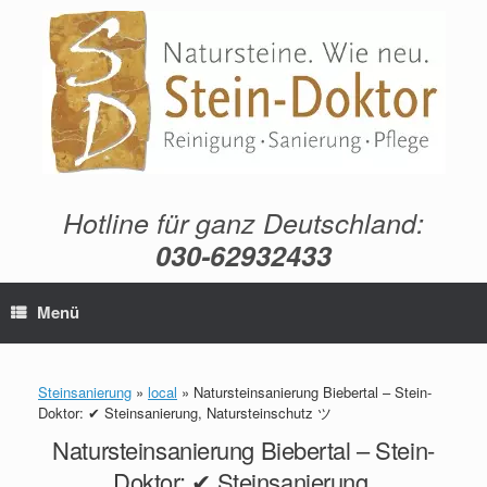
Zum
Inhalt
springen
Hotline für ganz Deutschland:
030-62932433
Menü
Steinsanierung
»
local
»
Natursteinsanierung Biebertal – Stein-
Doktor: ✔ Steinsanierung, Natursteinschutz ツ
Natursteinsanierung Biebertal – Stein-
Doktor: ✔ Steinsanierung,