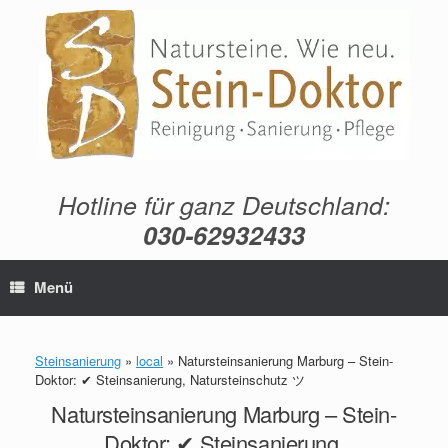
Zum
Inhalt
springen
Hotline für ganz Deutschland:
030-62932433
Menü
Steinsanierung
»
local
»
Natursteinsanierung Marburg – Stein-
Doktor: ✔ Steinsanierung, Natursteinschutz ツ
Natursteinsanierung Marburg – Stein-
Doktor: ✔ Steinsanierung,