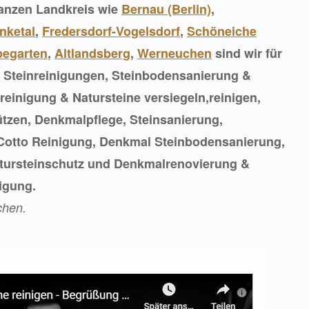
ganzen Landkreis wie
Bernau (Berlin)
,
nketal
,
Fredersdorf-Vogelsdorf
,
Schöneiche
egarten
,
Altlandsberg
,
Werneuchen
sind wir für
: Steinreinigungen, Steinbodensanierung &
reinigung & Natursteine versiegeln,reinigen,
ützen, Denkmalpflege, Steinsanierung,
 Cotto Reinigung, Denkmal Steinbodensanierung,
atursteinschutz und Denkmalrenovierung &
igung.
chen.