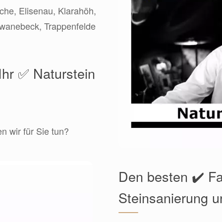
iche, Elisenau, Klarahöh,
wanebeck, Trappenfelde
Ihr ✅ Naturstein
 wir für Sie tun?
Den besten ✔️ F
Steinsanierung u