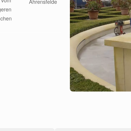
e vom
geren
schen