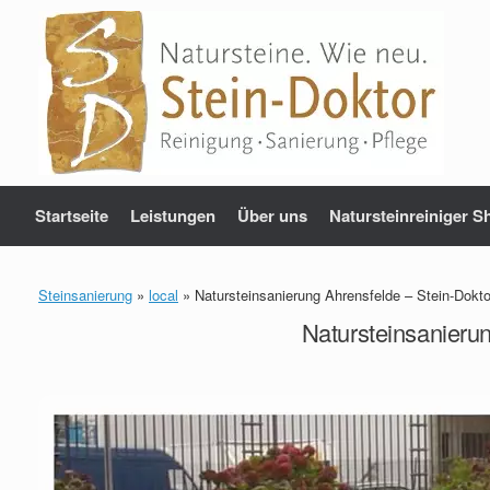
Zum
Inhalt
springen
Startseite
Leistungen
Über uns
Natursteinreiniger S
Steinsanierung
»
local
»
Natursteinsanierung Ahrensfelde – Stein-Dokt
Natursteinsanieru