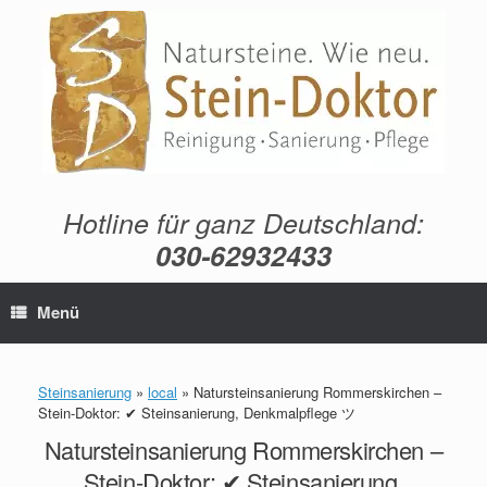
Zum
Inhalt
springen
Hotline für ganz Deutschland:
030-62932433
Menü
Steinsanierung
»
local
»
Natursteinsanierung Rommerskirchen –
Stein-Doktor: ✔ Steinsanierung, Denkmalpflege ツ
Natursteinsanierung Rommerskirchen –
Stein-Doktor: ✔ Steinsanierung,