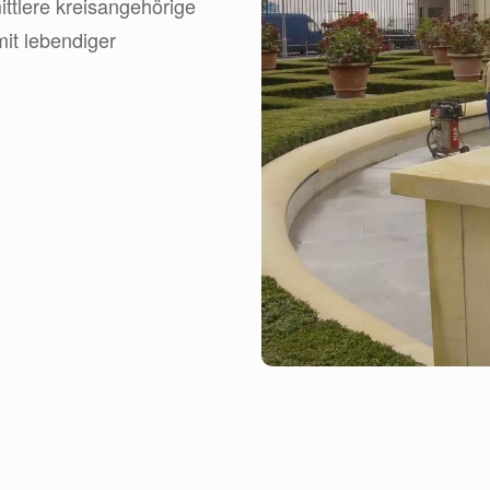
ittlere kreisangehörige
mit lebendiger