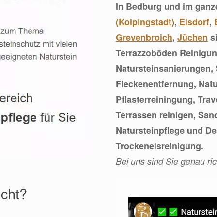
In Bedburg und im gan
(Kolpingstadt)
,
Elsdorf
,
Grevenbroich
,
Jüchen
si
Terrazzoböden Reinigung
Natursteinsanierungen, 
Fleckenentfernung, Nat
Pflasterreiningung, Trav
Terrassen reinigen, San
Natursteinpflege und D
Trockeneisreinigung.
Bei uns sind Sie genau ric
ucht?