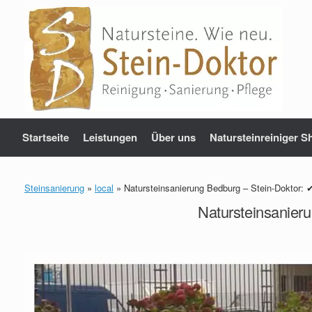
Zum
Inhalt
springen
Startseite
Leistungen
Über uns
Natursteinreiniger S
Steinsanierung
»
local
»
Natursteinsanierung Bedburg – Stein-Doktor: 
Natursteinsanier