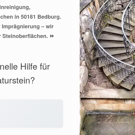
einreinigung,
ächen in 50181 Bedburg.
 Imprägnierung – wir
r Steinoberflächen. ⏩
elle Hilfe für
turstein?