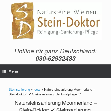
Zum
Inhalt
springen
Hotline für ganz Deutschland:
030-62932433
Menü
Steinsanierung
»
local
»
Natursteinsanierung Moormerland –
Stein-Doktor: ✔ Steinsanierung, Denkmalpflege ツ
Natursteinsanierung Moormerland –
Stein-Doktor: ✔ Steinsanierung,