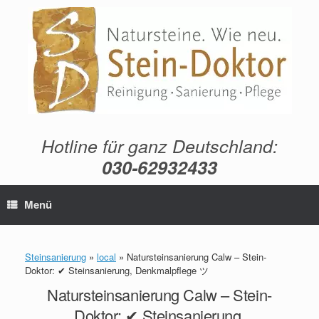
Zum
Inhalt
springen
Hotline für ganz Deutschland:
030-62932433
Menü
Steinsanierung
»
local
»
Natursteinsanierung Calw – Stein-
Doktor: ✔ Steinsanierung, Denkmalpflege ツ
Natursteinsanierung Calw – Stein-
Doktor: ✔ Steinsanierung,