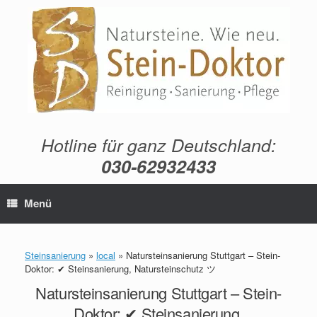
Zum
Inhalt
springen
Hotline für ganz Deutschland:
030-62932433
Menü
Steinsanierung
»
local
»
Natursteinsanierung Stuttgart – Stein-
Doktor: ✔ Steinsanierung, Natursteinschutz ツ
Natursteinsanierung Stuttgart – Stein-
Doktor: ✔ Steinsanierung,