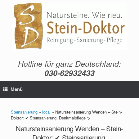
Zum
Inhalt
springen
Hotline für ganz Deutschland:
030-62932433
Menü
Steinsanierung
»
local
»
Natursteinsanierung Wenden – Stein-
Doktor: ✔ Steinsanierung, Denkmalpflege ツ
Natursteinsanierung Wenden – Stein-
Doktor: ✔ Steinsanierung,