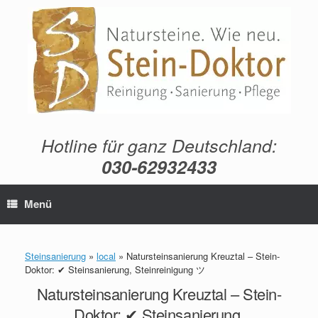
Zum
Inhalt
springen
Hotline für ganz Deutschland:
030-62932433
Menü
Steinsanierung
»
local
»
Natursteinsanierung Kreuztal – Stein-
Doktor: ✔ Steinsanierung, Steinreinigung ツ
Natursteinsanierung Kreuztal – Stein-
Doktor: ✔ Steinsanierung,