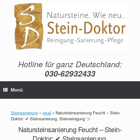
Zum
Inhalt
springen
Hotline für ganz Deutschland:
030-62932433
Menü
Steinsanierung
»
local
»
Natursteinsanierung Feucht – Stein-
Doktor: ✔ Steinsanierung, Steinreinigung ツ
Natursteinsanierung Feucht – Stein-
Doktor: ✔ Steinsanierung,