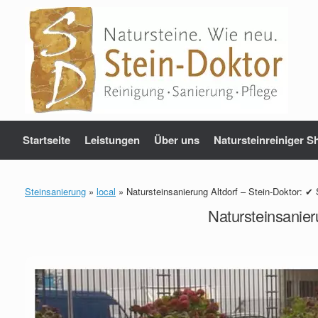
Zum
Inhalt
springen
Startseite
Leistungen
Über uns
Natursteinreiniger S
Steinsanierung
»
local
»
Natursteinsanierung Altdorf – Stein-Doktor: ✔
Natursteinsanier