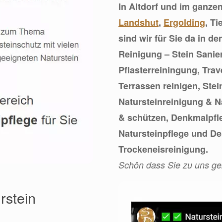
In Altdorf und im ganze
Landshut
,
Ergolding
, T
sind wir für Sie da in d
Reinigung – Stein Sanie
Pflasterreiningung, Trav
Terrassen reinigen, Ste
Natursteinreinigung & Na
& schützen, Denkmalpfl
Natursteinpflege und D
Trockeneisreinigung.
Schön dass Sie zu uns g
rstein