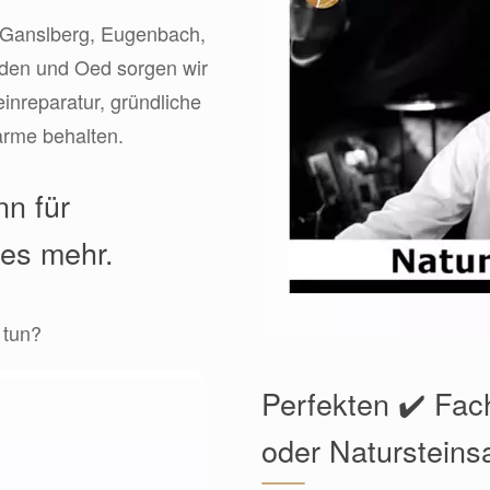
h, Ganslberg, Eugenbach,
aden und Oed sorgen wir
einreparatur, gründliche
arme behalten.
nn für
les mehr.
 tun?
Perfekten ✔️ Fac
oder Natursteins