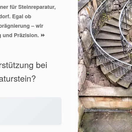
ner für Steinreparatur,
dorf. Egal ob
prägnierung – wir
g und Präzision. ⏩
rstützung bei
aturstein?