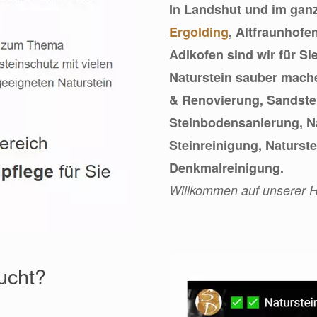
In Landshut und im gan
Ergolding
, Altfraunhofe
Adlkofen sind wir für Si
Naturstein sauber mach
& Renovierung, Sandste
Steinbodensanierung, Na
Steinreinigung, Naturs
Denkmalreinigung.
Willkommen auf unserer
sucht?