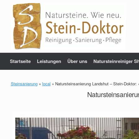
Zum
Inhalt
springen
Startseite
Leistungen
Über uns
Natursteinreiniger S
Steinsanierung
»
local
»
Natursteinsanierung Landshut – Stein-Doktor:
Natursteinsanieru