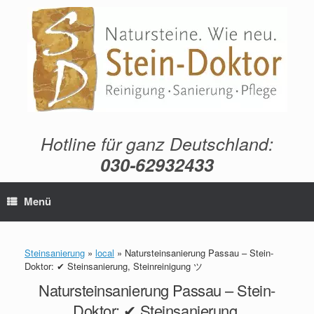
Zum
Inhalt
springen
Hotline für ganz Deutschland:
030-62932433
Menü
Steinsanierung
»
local
»
Natursteinsanierung Passau – Stein-
Doktor: ✔ Steinsanierung, Steinreinigung ツ
Natursteinsanierung Passau – Stein-
Doktor: ✔ Steinsanierung,