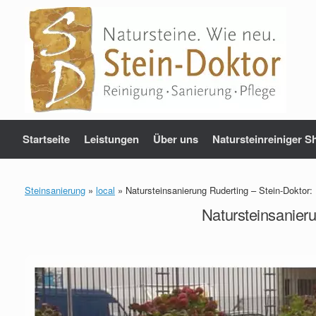
Zum
Inhalt
springen
Startseite
Leistungen
Über uns
Natursteinreiniger S
Steinsanierung
»
local
»
Natursteinsanierung Ruderting – Stein-Doktor
Natursteinsanier