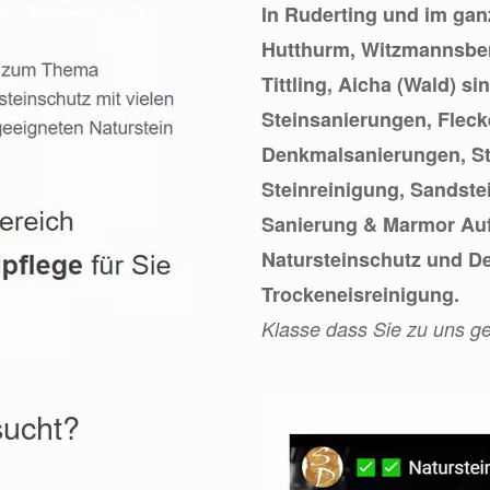
In Ruderting und im gan
Hutthurm, Witzmannsber
Tittling, Aicha (Wald) si
Steinsanierungen, Fleck
Denkmalsanierungen, St
Steinreinigung, Sandst
Sanierung & Marmor Aufa
Natursteinschutz und 
Trockeneisreinigung.
Klasse dass Sie zu uns g
sucht?