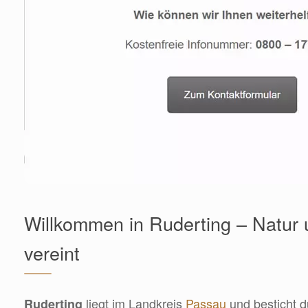
Willkommen in Ruderting – Natur
vereint
liegt im Landkreis
Passau
und besticht d
Ruderting