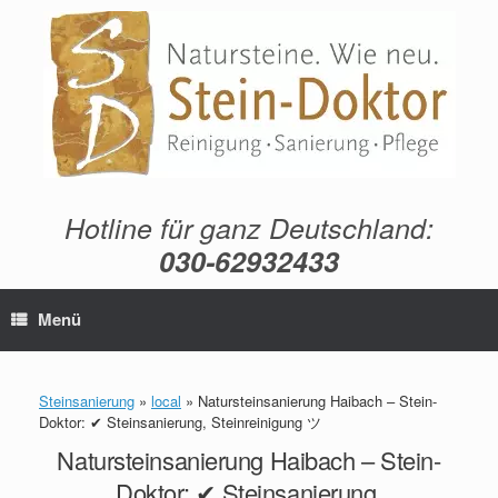
Zum
Inhalt
springen
Hotline für ganz Deutschland:
030-62932433
Menü
Steinsanierung
»
local
»
Natursteinsanierung Haibach – Stein-
Doktor: ✔ Steinsanierung, Steinreinigung ツ
Natursteinsanierung Haibach – Stein-
Doktor: ✔ Steinsanierung,