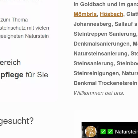
In Goldbach und im ga
Mömbris
,
Hösbach
, Gla
Johannesberg, Sailauf si
Steintreppen Sanierung
Denkmalsanierungen, M
Natursteinsanierung, S
Steinsanierung, Steinbo
Steinreinigungen, Natu
Denkmal Trockeneisrein
Willkommen bei uns.
 gesucht?