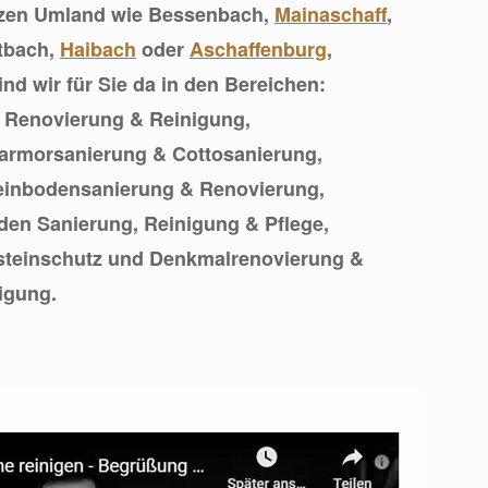
nzen Umland wie Bessenbach,
Mainaschaff
,
ttbach,
Haibach
oder
Aschaffenburg
,
nd wir für Sie da in den Bereichen:
, Renovierung & Reinigung,
armorsanierung & Cottosanierung,
teinbodensanierung & Renovierung,
den Sanierung, Reinigung & Pflege,
rsteinschutz und Denkmalrenovierung &
igung.