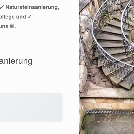
✔️ Natursteinsanierung,
pflege und ✓
uns ✉.
sanierung