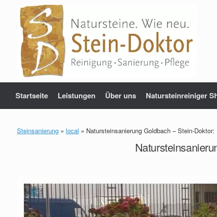
Zum
Inhalt
springen
Startseite
Leistungen
Über uns
Natursteinreiniger S
Steinsanierung
»
local
»
Natursteinsanierung Goldbach – Stein-Doktor:
Natursteinsanieru