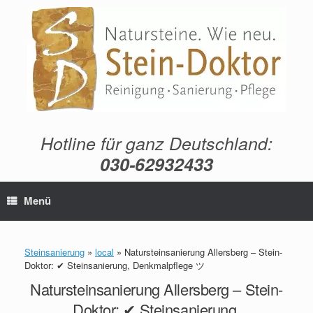
Zum
Inhalt
springen
Hotline für ganz Deutschland:
030-62932433
Menü
Steinsanierung
»
local
»
Natursteinsanierung Allersberg – Stein-
Doktor: ✔ Steinsanierung, Denkmalpflege ツ
Natursteinsanierung Allersberg – Stein-
Doktor: ✔ Steinsanierung,