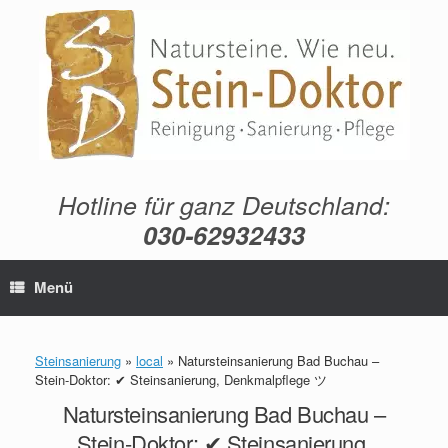
Zum
Inhalt
springen
Hotline für ganz Deutschland:
030-62932433
Menü
Steinsanierung
»
local
»
Natursteinsanierung Bad Buchau –
Stein-Doktor: ✔ Steinsanierung, Denkmalpflege ツ
Natursteinsanierung Bad Buchau –
Stein-Doktor: ✔ Steinsanierung,