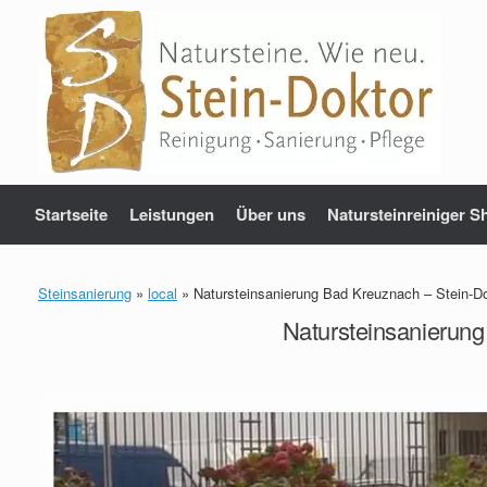
Zum
Inhalt
springen
Startseite
Leistungen
Über uns
Natursteinreiniger S
Steinsanierung
»
local
»
Natursteinsanierung Bad Kreuznach – Stein-D
Natursteinsanierun