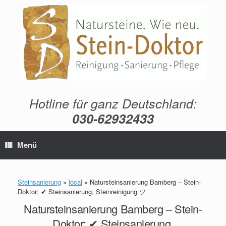
Zum
Inhalt
springen
Hotline für ganz Deutschland:
030-62932433
Menü
Steinsanierung
»
local
»
Natursteinsanierung Bamberg – Stein-
Doktor: ✔ Steinsanierung, Steinreinigung ツ
Natursteinsanierung Bamberg – Stein-
Doktor: ✔ Steinsanierung,