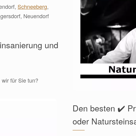
endorf,
Schneeberg
,
ügersdorf, Neuendorf
einsanierung und
wir für Sie tun?
Den besten ✔️ Pr
oder Natursteins