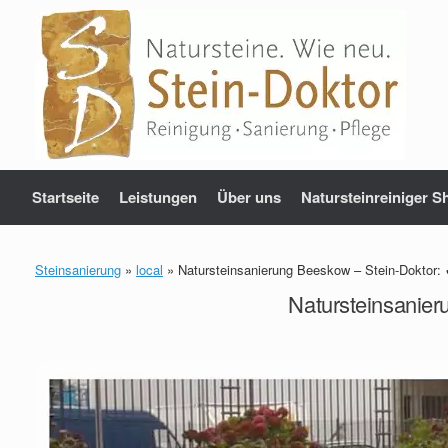
Zum
Inhalt
springen
Startseite
Leistungen
Über uns
Natursteinreiniger S
Steinsanierung
»
local
»
Natursteinsanierung Beeskow – Stein-Doktor:
Natursteinsanier