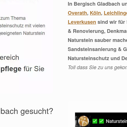
In Bergisch Gladbach u
Overath
,
Köln
,
Leichling
Leverkusen
sind wir für
& Renovierung, Denkmal
Naturstein sauber mache
Sandsteinsanierung & Gr
Natursteinschutz und D
Toll dass Sie zu uns gek
adbach gesucht?