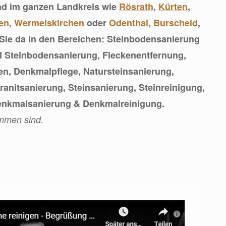
nd im ganzen Landkreis wie
Rösrath
,
Kürten
,
en
,
Wermelskirchen
oder
Odenthal
,
Burscheid
,
 Sie da in den Bereichen: Steinbodensanierung
 Steinbodensanierung, Fleckenentfernung,
n, Denkmalpflege, Natursteinsanierung,
anitsanierung, Steinsanierung, Steinreinigung,
enkmalsanierung & Denkmalreinigung.
ommen sind.