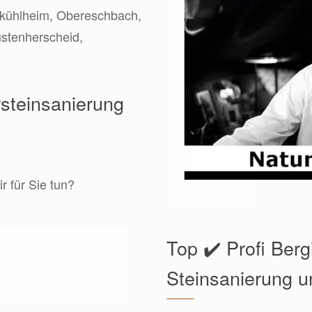
erkühlheim, Obereschbach,
stenherscheid,
rsteinsanierung
r für Sie tun?
Top ✔️ Profi Ber
Steinsanierung u