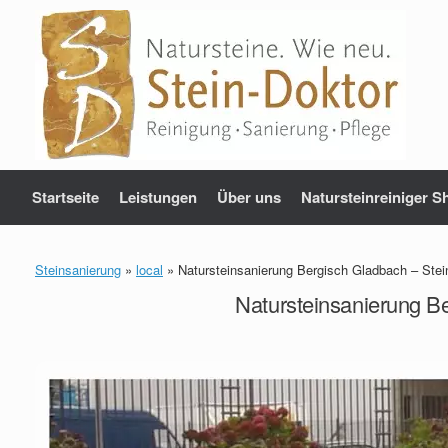
Zum
Inhalt
springen
Startseite
Leistungen
Über uns
Natursteinreiniger S
Steinsanierung
»
local
»
Natursteinsanierung Bergisch Gladbach – Stei
Natursteinsanierung B