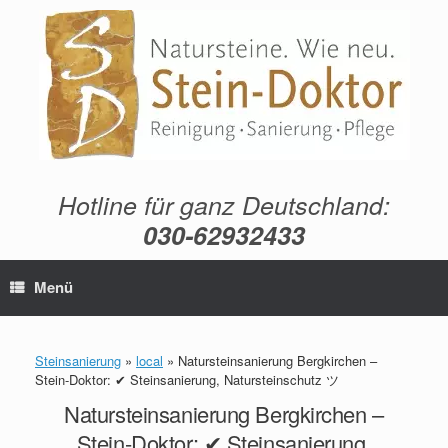
Zum
Inhalt
springen
Hotline für ganz Deutschland:
030-62932433
Menü
Steinsanierung
»
local
»
Natursteinsanierung Bergkirchen –
Stein-Doktor: ✔ Steinsanierung, Natursteinschutz ツ
Natursteinsanierung Bergkirchen –
Stein-Doktor: ✔ Steinsanierung,