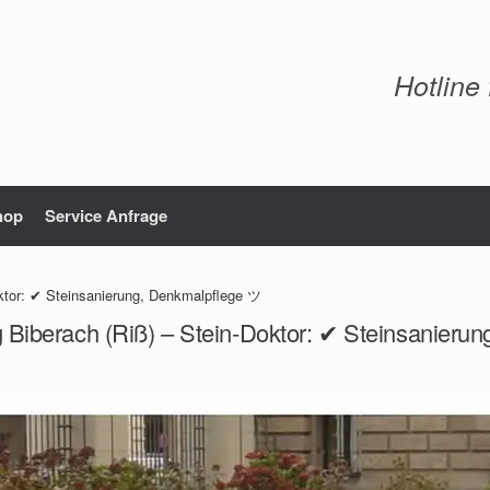
Hotline
hop
Service Anfrage
oktor: ✔ Steinsanierung, Denkmalpflege ツ
g Biberach (Riß) – Stein-Doktor: ✔ Steinsanieru