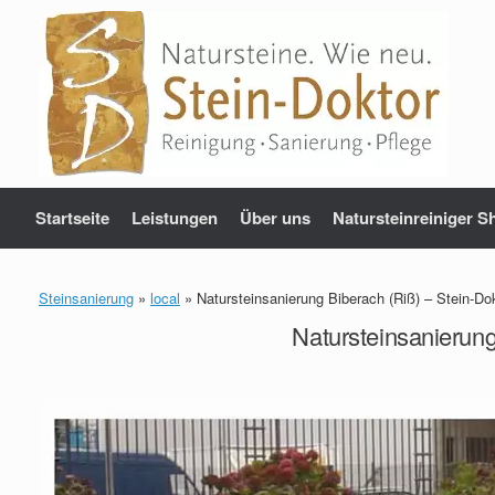
Zum
Inhalt
springen
Startseite
Leistungen
Über uns
Natursteinreiniger S
Steinsanierung
»
local
»
Natursteinsanierung Biberach (Riß) – Stein-D
Natursteinsanierun