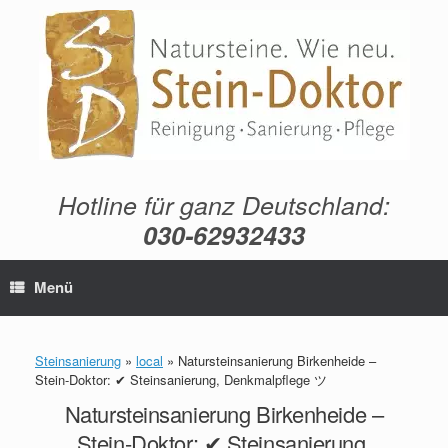
Zum
Inhalt
springen
Hotline für ganz Deutschland:
030-62932433
Menü
Steinsanierung
»
local
»
Natursteinsanierung Birkenheide –
Stein-Doktor: ✔ Steinsanierung, Denkmalpflege ツ
Natursteinsanierung Birkenheide –
Stein-Doktor: ✔ Steinsanierung,