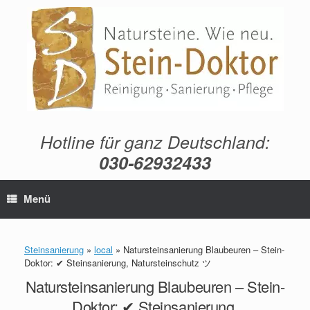
Zum
Inhalt
springen
Hotline für ganz Deutschland:
030-62932433
Menü
Steinsanierung
»
local
»
Natursteinsanierung Blaubeuren – Stein-
Doktor: ✔ Steinsanierung, Natursteinschutz ツ
Natursteinsanierung Blaubeuren – Stein-
Doktor: ✔ Steinsanierung,