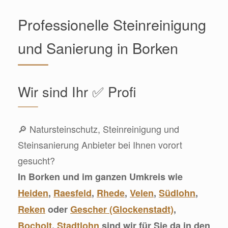
Professionelle Steinreinigung
und Sanierung in Borken
Wir sind Ihr ✅ Profi
🔎 Natursteinschutz, Steinreinigung und
Steinsanierung Anbieter bei Ihnen vorort
gesucht?
In Borken und im ganzen Umkreis wie
Heiden
,
Raesfeld
,
Rhede
,
Velen
,
Südlohn
,
Reken
oder
Gescher (Glockenstadt)
,
Bocholt
,
Stadtlohn
sind wir für Sie da in den