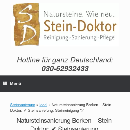
Zum
Inhalt
springen
Hotline für ganz Deutschland:
030-62932433
Menü
Steinsanierung
»
local
»
Natursteinsanierung Borken – Stein-
Doktor: ✔ Steinsanierung, Steinreinigung ツ
Natursteinsanierung Borken – Stein-
Doktor: ✔ Steinsanierung,