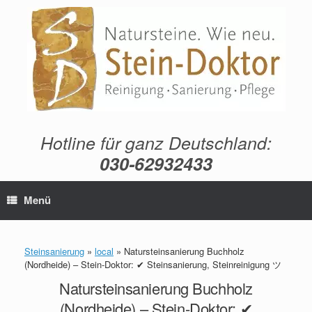
Zum
Inhalt
springen
Hotline für ganz Deutschland:
030-62932433
Menü
Steinsanierung
»
local
»
Natursteinsanierung Buchholz
(Nordheide) – Stein-Doktor: ✔ Steinsanierung, Steinreinigung ツ
Natursteinsanierung Buchholz
(Nordheide) – Stein-Doktor: ✔