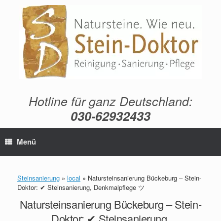
Zum
Inhalt
springen
Hotline für ganz Deutschland:
030-62932433
Menü
Steinsanierung
»
local
»
Natursteinsanierung Bückeburg – Stein-
Doktor: ✔ Steinsanierung, Denkmalpflege ツ
Natursteinsanierung Bückeburg – Stein-
Doktor: ✔ Steinsanierung,