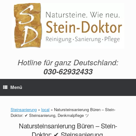
Zum
Inhalt
springen
Hotline für ganz Deutschland:
030-62932433
Menü
Steinsanierung
»
local
»
Natursteinsanierung Büren – Stein-
Doktor: ✔ Steinsanierung, Denkmalpflege ツ
Natursteinsanierung Büren – Stein-
Doktor: ✔ Steinsanierung,