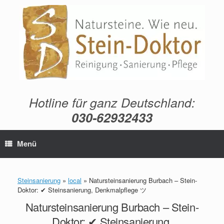
Zum
Inhalt
springen
Hotline für ganz Deutschland:
030-62932433
Menü
Steinsanierung
»
local
»
Natursteinsanierung Burbach – Stein-
Doktor: ✔ Steinsanierung, Denkmalpflege ツ
Natursteinsanierung Burbach – Stein-
Doktor: ✔ Steinsanierung,