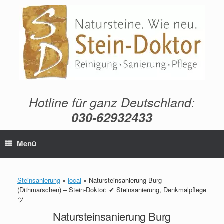
Zum
Inhalt
springen
Hotline für ganz Deutschland:
030-62932433
Menü
Steinsanierung
»
local
»
Natursteinsanierung Burg
(Dithmarschen) – Stein-Doktor: ✔ Steinsanierung, Denkmalpflege
ツ
Natursteinsanierung Burg