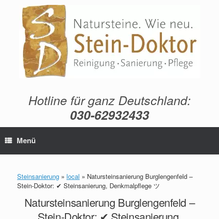
Zum
Inhalt
springen
Hotline für ganz Deutschland:
030-62932433
Menü
Steinsanierung
»
local
»
Natursteinsanierung Burglengenfeld –
Stein-Doktor: ✔ Steinsanierung, Denkmalpflege ツ
Natursteinsanierung Burglengenfeld –
Stein-Doktor: ✔ Steinsanierung,