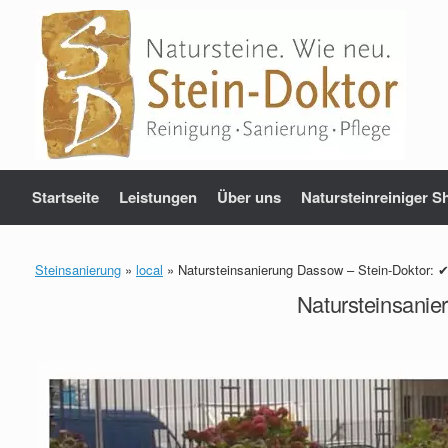
Zum
Inhalt
springen
Startseite
Leistungen
Über uns
Natursteinreiniger S
Steinsanierung
»
local
»
Natursteinsanierung Dassow – Stein-Doktor: ✔
Natursteinsanie