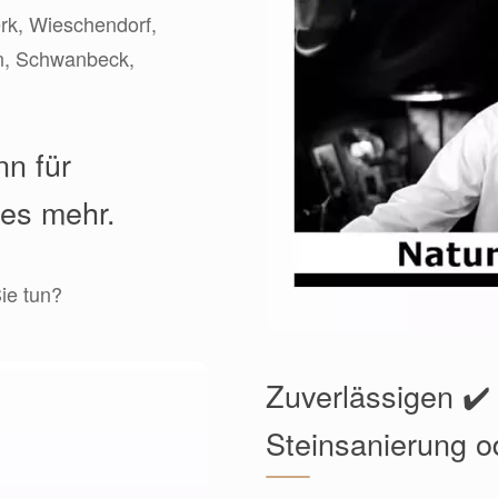
erk, Wieschendorf,
en, Schwanbeck,
nn für
les mehr.
ie tun?
Zuverlässigen ✔️
Steinsanierung o