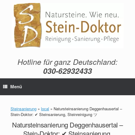
Zum
Inhalt
springen
Hotline für ganz Deutschland:
030-62932433
Menü
Steinsanierung
»
local
»
Natursteinsanierung Deggenhausertal –
Stein-Doktor: ✔ Steinsanierung, Steinreinigung ツ
Natursteinsanierung Deggenhausertal –
Stein-Doktor: ✔ Steinsanierung,