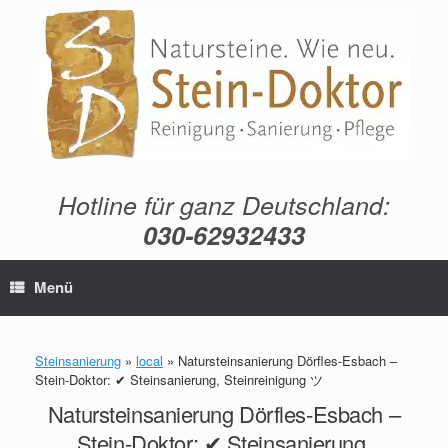
Zum
Inhalt
springen
Hotline für ganz Deutschland:
030-62932433
Menü
Steinsanierung
»
local
»
Natursteinsanierung Dörfles-Esbach –
Stein-Doktor: ✔ Steinsanierung, Steinreinigung ツ
Natursteinsanierung Dörfles-Esbach –
Stein-Doktor: ✔ Steinsanierung,