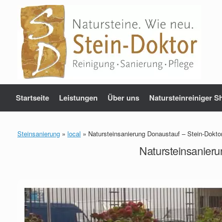
Zum
Inhalt
springen
Startseite
Leistungen
Über uns
Natursteinreiniger S
Steinsanierung
»
local
»
Natursteinsanierung Donaustauf – Stein-Doktor
Natursteinsanieru