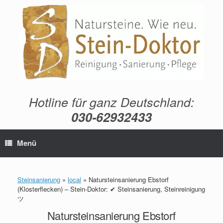
Zum
Inhalt
springen
Hotline für ganz Deutschland:
030-62932433
Menü
Steinsanierung
»
local
»
Natursteinsanierung Ebstorf
(Klosterflecken) – Stein-Doktor: ✔ Steinsanierung, Steinreinigung
ツ
Natursteinsanierung Ebstorf